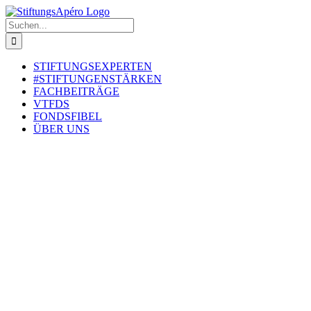
Zum
Inhalt
Suche
springen
nach:
STIFTUNGSEXPERTEN
#STIFTUNGENSTÄRKEN
FACHBEITRÄGE
VTFDS
FONDSFIBEL
ÜBER UNS