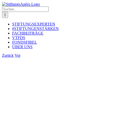
Zum
Inhalt
Suche
springen
nach:
STIFTUNGSEXPERTEN
#STIFTUNGENSTÄRKEN
FACHBEITRÄGE
VTFDS
FONDSFIBEL
ÜBER UNS
Zurück
Vor
Zeige
grösseres
Bild