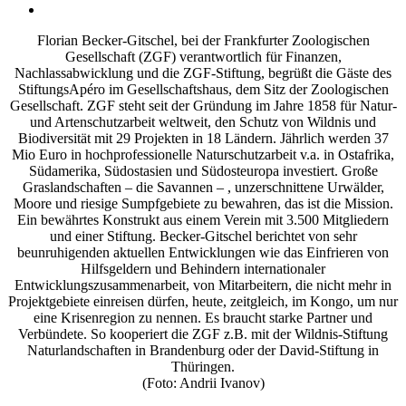
Florian Becker-Gitschel, bei der Frankfurter Zoologischen
Gesellschaft (ZGF) verantwortlich für Finanzen,
Nachlassabwicklung und die ZGF-Stiftung, begrüßt die Gäste des
StiftungsApéro im Gesellschaftshaus, dem Sitz der Zoologischen
Gesellschaft. ZGF steht seit der Gründung im Jahre 1858 für Natur-
und Artenschutzarbeit weltweit, den Schutz von Wildnis und
Biodiversität mit 29 Projekten in 18 Ländern. Jährlich werden 37
Mio Euro in hochprofessionelle Naturschutzarbeit v.a. in Ostafrika,
Südamerika, Südostasien und Südosteuropa investiert. Große
Graslandschaften – die Savannen – , unzerschnittene Urwälder,
Moore und riesige Sumpfgebiete zu bewahren, das ist die Mission.
Ein bewährtes Konstrukt aus einem Verein mit 3.500 Mitgliedern
und einer Stiftung. Becker-Gitschel berichtet von sehr
beunruhigenden aktuellen Entwicklungen wie das Einfrieren von
Hilfsgeldern und Behindern internationaler
Entwicklungszusammenarbeit, von Mitarbeitern, die nicht mehr in
Projektgebiete einreisen dürfen, heute, zeitgleich, im Kongo, um nur
eine Krisenregion zu nennen. Es braucht starke Partner und
Verbündete. So kooperiert die ZGF z.B. mit der Wildnis-Stiftung
Naturlandschaften in Brandenburg oder der David-Stiftung in
Thüringen.
(Foto: Andrii Ivanov)