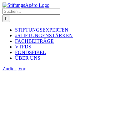
Zum
Inhalt
Suche
springen
nach:
STIFTUNGSEXPERTEN
#STIFTUNGENSTÄRKEN
FACHBEITRÄGE
VTFDS
FONDSFIBEL
ÜBER UNS
Zurück
Vor
Zeige
grösseres
Bild