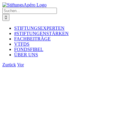
Zum
Inhalt
Suche
springen
nach:
STIFTUNGSEXPERTEN
#STIFTUNGENSTÄRKEN
FACHBEITRÄGE
VTFDS
FONDSFIBEL
ÜBER UNS
Zurück
Vor
Zeige
grösseres
Bild