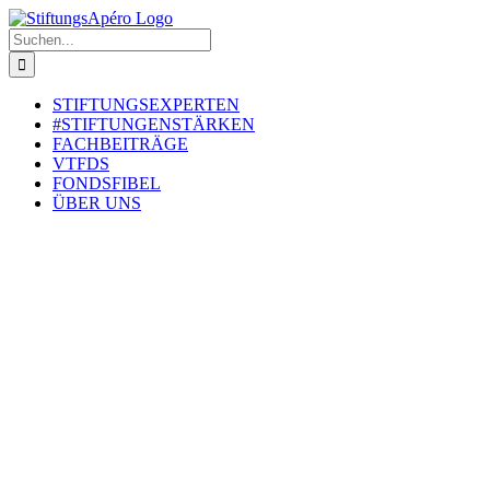
Zum
Inhalt
Suche
springen
nach:
STIFTUNGSEXPERTEN
#STIFTUNGENSTÄRKEN
FACHBEITRÄGE
VTFDS
FONDSFIBEL
ÜBER UNS