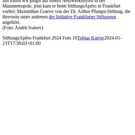
Ihn trafen wir jüngst auf einem Netzwerktreffen in der
Mainmetropole, jetzt kam er beim StiftungsApéro in Frankfurt
vorbei: Maximilian Graeve von der Dr. Arthur Pfungst-Stiftung, die
ihrerseits unter anderem
der Initiative Frankfurter Stiftungen
angehört.
(Foto: Andrii Ivanov)
StiftungsApéro Frankfurt 2024 Foto 10
Tobias Karow
2024-01-
23T17:39:03+01:00