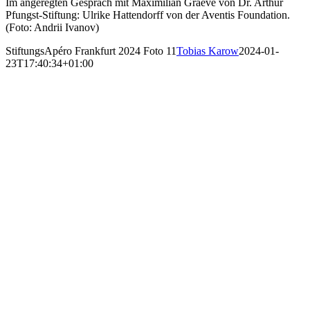
Im angeregten Gespräch mit Maximilian Graeve von Dr. Arthur
Pfungst-Stiftung: Ulrike Hattendorff von der Aventis Foundation.
(Foto: Andrii Ivanov)
StiftungsApéro Frankfurt 2024 Foto 11
Tobias Karow
2024-01-
23T17:40:34+01:00