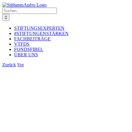
Zum
Inhalt
Suche
springen
nach:
STIFTUNGSEXPERTEN
#STIFTUNGENSTÄRKEN
FACHBEITRÄGE
VTFDS
FONDSFIBEL
ÜBER UNS
Zurück
Vor
Zeige
grösseres
Bild