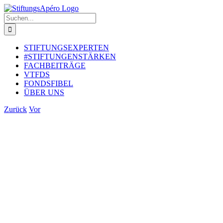
Zum
Inhalt
Suche
springen
nach:
STIFTUNGSEXPERTEN
#STIFTUNGENSTÄRKEN
FACHBEITRÄGE
VTFDS
FONDSFIBEL
ÜBER UNS
Zurück
Vor
Zeige
grösseres
Bild