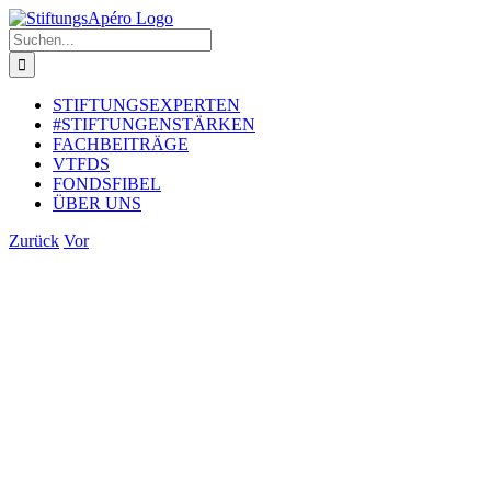
Zum
Inhalt
Suche
springen
nach:
STIFTUNGSEXPERTEN
#STIFTUNGENSTÄRKEN
FACHBEITRÄGE
VTFDS
FONDSFIBEL
ÜBER UNS
Zurück
Vor
Zeige
grösseres
Bild