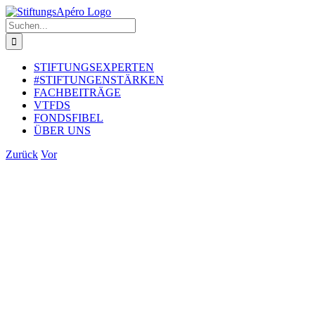
Zum
Inhalt
Suche
springen
nach:
STIFTUNGSEXPERTEN
#STIFTUNGENSTÄRKEN
FACHBEITRÄGE
VTFDS
FONDSFIBEL
ÜBER UNS
Zurück
Vor
Zeige
grösseres
Bild