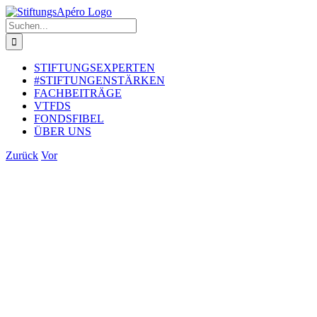
Zum
Inhalt
Suche
springen
nach:
STIFTUNGSEXPERTEN
#STIFTUNGENSTÄRKEN
FACHBEITRÄGE
VTFDS
FONDSFIBEL
ÜBER UNS
Zurück
Vor
Zeige
grösseres
Bild