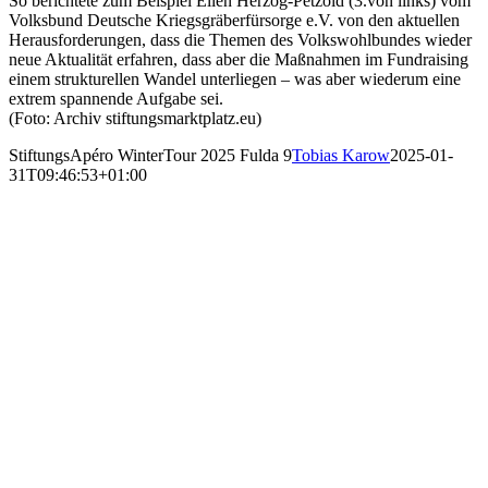
So berichtete zum Beispiel Ellen Herzog-Petzold (3.von links) vom
Volksbund Deutsche Kriegsgräberfürsorge e.V. von den aktuellen
Herausforderungen, dass die Themen des Volkswohlbundes wieder
neue Aktualität erfahren, dass aber die Maßnahmen im Fundraising
einem strukturellen Wandel unterliegen – was aber wiederum eine
extrem spannende Aufgabe sei.
(Foto: Archiv stiftungsmarktplatz.eu)
StiftungsApéro WinterTour 2025 Fulda 9
Tobias Karow
2025-01-
31T09:46:53+01:00