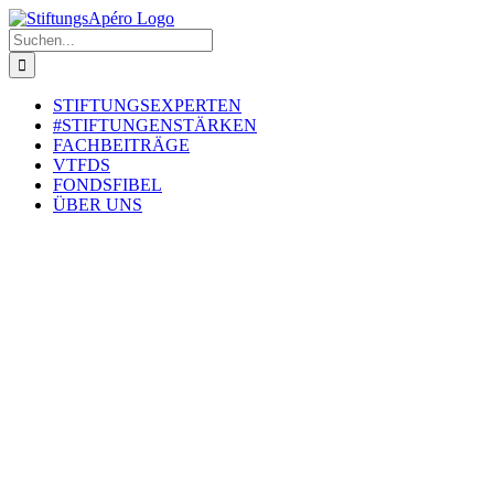
Zum
Inhalt
Suche
springen
nach:
STIFTUNGSEXPERTEN
#STIFTUNGENSTÄRKEN
FACHBEITRÄGE
VTFDS
FONDSFIBEL
ÜBER UNS