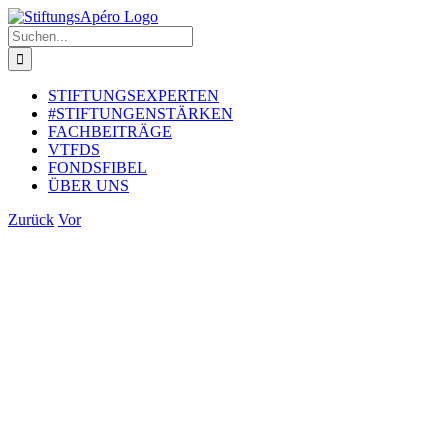
Zum
Inhalt
Suche
springen
nach:
STIFTUNGSEXPERTEN
#STIFTUNGENSTÄRKEN
FACHBEITRÄGE
VTFDS
FONDSFIBEL
ÜBER UNS
Zurück
Vor
Zeige
grösseres
Bild