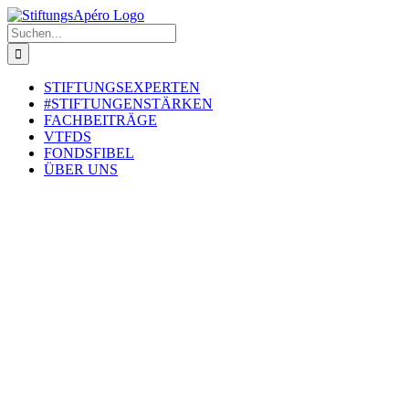
Zum
Inhalt
Suche
springen
nach:
STIFTUNGSEXPERTEN
#STIFTUNGENSTÄRKEN
FACHBEITRÄGE
VTFDS
FONDSFIBEL
ÜBER UNS