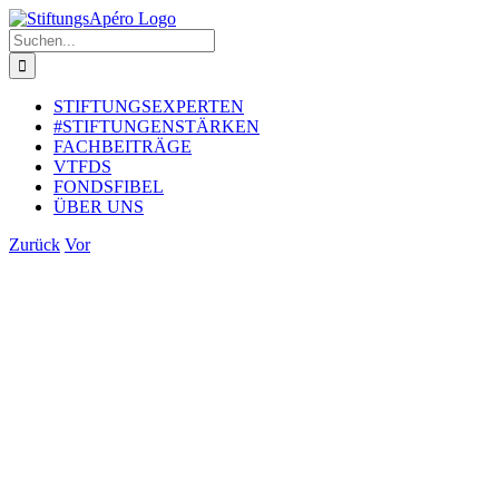
Zum
Inhalt
Suche
springen
nach:
STIFTUNGSEXPERTEN
#STIFTUNGENSTÄRKEN
FACHBEITRÄGE
VTFDS
FONDSFIBEL
ÜBER UNS
Zurück
Vor
Zeige
grösseres
Bild