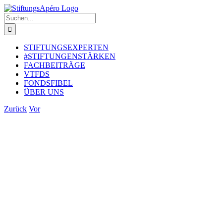
Zum
Inhalt
Suche
springen
nach:
STIFTUNGSEXPERTEN
#STIFTUNGENSTÄRKEN
FACHBEITRÄGE
VTFDS
FONDSFIBEL
ÜBER UNS
Zurück
Vor
Zeige
grösseres
Bild