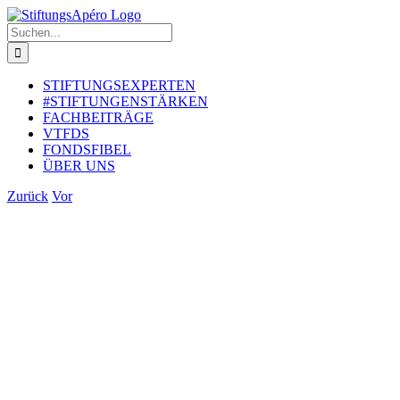
Zum
Inhalt
Suche
springen
nach:
STIFTUNGSEXPERTEN
#STIFTUNGENSTÄRKEN
FACHBEITRÄGE
VTFDS
FONDSFIBEL
ÜBER UNS
Zurück
Vor
Zeige
grösseres
Bild