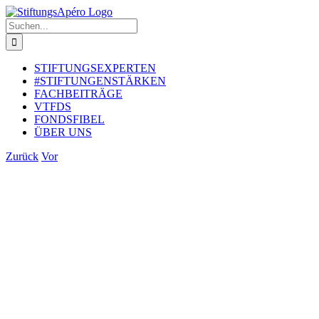
Zum
Inhalt
Suche
springen
nach:
STIFTUNGSEXPERTEN
#STIFTUNGENSTÄRKEN
FACHBEITRÄGE
VTFDS
FONDSFIBEL
ÜBER UNS
Zurück
Vor
Zeige
grösseres
Bild