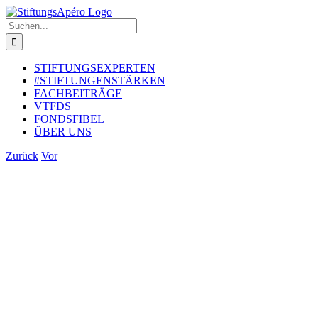
Zum
Inhalt
Suche
springen
nach:
STIFTUNGSEXPERTEN
#STIFTUNGENSTÄRKEN
FACHBEITRÄGE
VTFDS
FONDSFIBEL
ÜBER UNS
Zurück
Vor
Zeige
grösseres
Bild