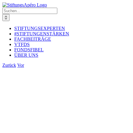
Zum
Inhalt
Suche
springen
nach:
STIFTUNGSEXPERTEN
#STIFTUNGENSTÄRKEN
FACHBEITRÄGE
VTFDS
FONDSFIBEL
ÜBER UNS
Zurück
Vor
Zeige
grösseres
Bild