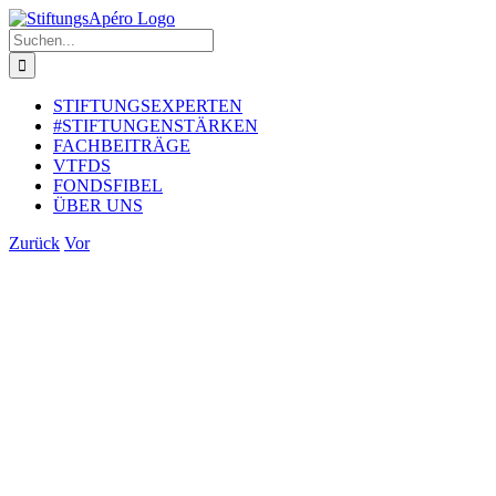
Zum
Inhalt
Suche
springen
nach:
STIFTUNGSEXPERTEN
#STIFTUNGENSTÄRKEN
FACHBEITRÄGE
VTFDS
FONDSFIBEL
ÜBER UNS
Zurück
Vor
Zeige
grösseres
Bild