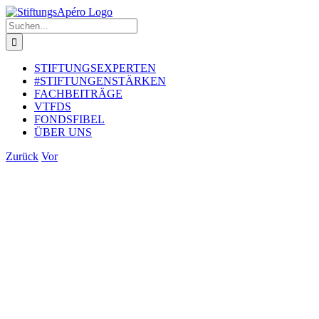
Zum
Inhalt
Suche
springen
nach:
STIFTUNGSEXPERTEN
#STIFTUNGENSTÄRKEN
FACHBEITRÄGE
VTFDS
FONDSFIBEL
ÜBER UNS
Zurück
Vor
Zeige
grösseres
Bild