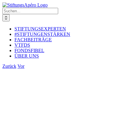
Zum
Inhalt
Suche
springen
nach:
STIFTUNGSEXPERTEN
#STIFTUNGENSTÄRKEN
FACHBEITRÄGE
VTFDS
FONDSFIBEL
ÜBER UNS
Zurück
Vor
Zeige
grösseres
Bild