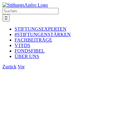
Zum
Inhalt
Suche
springen
nach:
STIFTUNGSEXPERTEN
#STIFTUNGENSTÄRKEN
FACHBEITRÄGE
VTFDS
FONDSFIBEL
ÜBER UNS
Zurück
Vor
Zeige
grösseres
Bild