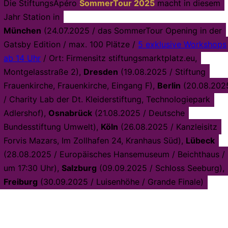
Die StiftungsApéro
SommerTour 2025
macht in diesem
Jahr Station in
München
(24.07.2025 / das SommerTour Opening in der
Gatsby Edition / max. 100 Plätze /
5 exklusive Workshops
ab 14 Uhr
/ Ort: Firmensitz stiftungsmarktplatz.eu,
Montgelasstraße 2),
Dresden
(19.08.2025 / Stiftung
Frauenkirche, Frauenkirche, Eingang F),
Berlin
(20.08.202
/ Charity Lab der Dt. Kleiderstiftung, Technologiepark
Adlershof),
Osnabrück
(21.08.2025 / Deutsche
Bundesstiftung Umwelt),
Köln
(26.08.2025 / Kanzleisitz
Forvis Mazars, Im Zollhafen 24, Kranhaus Süd),
Lübeck
(28.08.2025 / Europäisches Hansemuseum / Beichthaus /
um 17:30 Uhr),
Salzburg
(09.09.2025 / Schloss Seeburg),
Freiburg
(30.09.2025 / Luisenhöhe / Grande Finale)