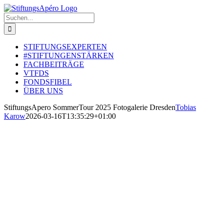
Zum
Inhalt
Suche
springen
nach:
STIFTUNGSEXPERTEN
#STIFTUNGENSTÄRKEN
FACHBEITRÄGE
VTFDS
FONDSFIBEL
ÜBER UNS
StiftungsApero SommerTour 2025 Fotogalerie Dresden
Tobias
Karow
2026-03-16T13:35:29+01:00