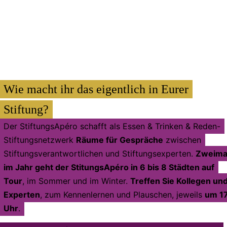
Wie macht ihr das eigentlich in Eurer
Stiftung?
Der StiftungsApéro schafft als Essen & Trinken & Reden-
Stiftungsnetzwerk
Räume für Gespräche
zwischen
Stiftungsverantwortlichen und Stiftungsexperten.
Zweima
im Jahr geht der StitungsApéro in 6 bis 8 Städten auf
Tour
, im Sommer und im Winter.
Treffen Sie Kollegen un
Experten
, zum Kennenlernen und Plauschen, jeweils
um 1
Uhr
.