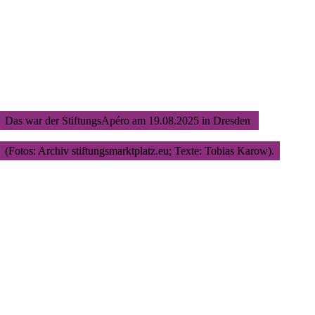
Das war der StiftungsApéro am 19.08.2025 in Dresden
(Fotos: Archiv stiftungsmarktplatz.eu; Texte: Tobias Karow).