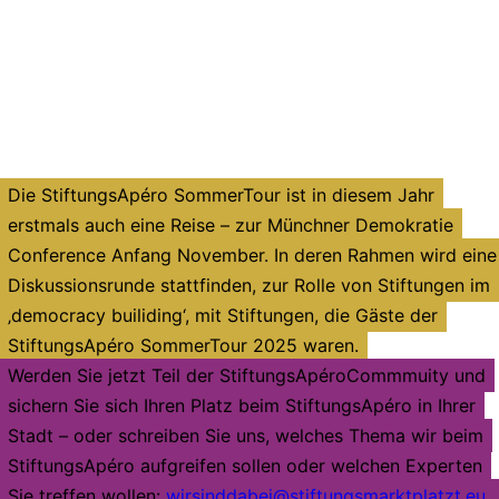
Die StiftungsApéro SommerTour ist in diesem Jahr
erstmals auch eine Reise – zur Münchner Demokratie
Conference Anfang November. In deren Rahmen wird eine
Diskussionsrunde stattfinden, zur Rolle von Stiftungen im
‚democracy builiding‘, mit Stiftungen, die Gäste der
StiftungsApéro SommerTour 2025 waren.
Werden Sie jetzt Teil der StiftungsApéroCommmuity und
sichern Sie sich Ihren Platz beim StiftungsApéro in Ihrer
Stadt – oder schreiben Sie uns, welches Thema wir beim
StiftungsApéro aufgreifen sollen oder welchen Experten
Sie treffen wollen:
wirsinddabei@stiftungsmarktplatzt.eu
.