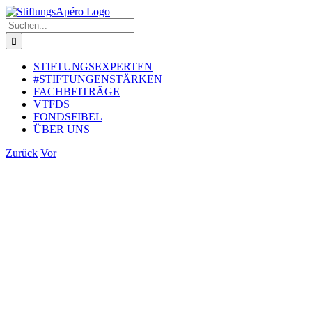
Zum
Inhalt
Suche
springen
nach:
STIFTUNGSEXPERTEN
#STIFTUNGENSTÄRKEN
FACHBEITRÄGE
VTFDS
FONDSFIBEL
ÜBER UNS
Zurück
Vor
Zeige
grösseres
Bild