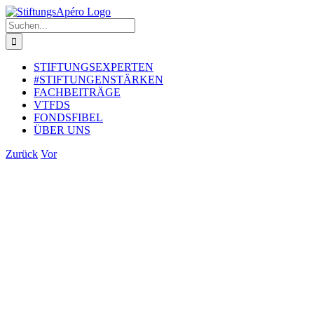
Zum
Inhalt
Suche
springen
nach:
STIFTUNGSEXPERTEN
#STIFTUNGENSTÄRKEN
FACHBEITRÄGE
VTFDS
FONDSFIBEL
ÜBER UNS
Zurück
Vor
Zeige
grösseres
Bild