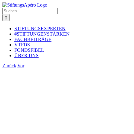
Zum
Inhalt
Suche
springen
nach:
STIFTUNGSEXPERTEN
#STIFTUNGENSTÄRKEN
FACHBEITRÄGE
VTFDS
FONDSFIBEL
ÜBER UNS
Zurück
Vor
Zeige
grösseres
Bild