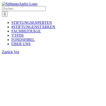
Zum
Inhalt
Suche
springen
nach:
STIFTUNGSEXPERTEN
#STIFTUNGENSTÄRKEN
FACHBEITRÄGE
VTFDS
FONDSFIBEL
ÜBER UNS
Zurück
Vor
Zeige
grösseres
Bild