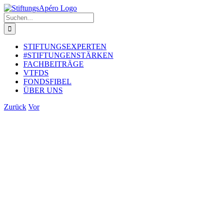
Zum
Inhalt
Suche
springen
nach:
STIFTUNGSEXPERTEN
#STIFTUNGENSTÄRKEN
FACHBEITRÄGE
VTFDS
FONDSFIBEL
ÜBER UNS
Zurück
Vor
Zeige
grösseres
Bild