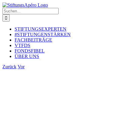
Zum
Inhalt
Suche
springen
nach:
STIFTUNGSEXPERTEN
#STIFTUNGENSTÄRKEN
FACHBEITRÄGE
VTFDS
FONDSFIBEL
ÜBER UNS
Zurück
Vor
Zeige
grösseres
Bild