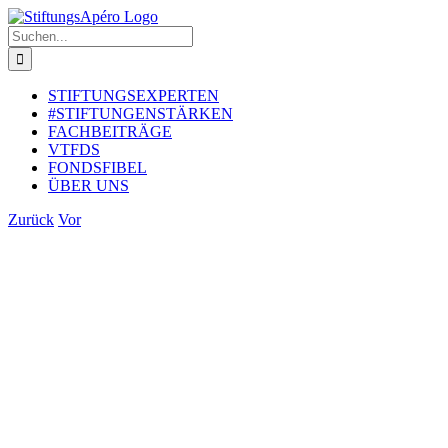
Zum
Inhalt
Suche
springen
nach:
STIFTUNGSEXPERTEN
#STIFTUNGENSTÄRKEN
FACHBEITRÄGE
VTFDS
FONDSFIBEL
ÜBER UNS
Zurück
Vor
Zeige
grösseres
Bild