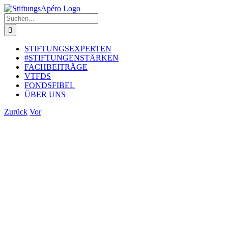
Zum
Inhalt
Suche
springen
nach:
STIFTUNGSEXPERTEN
#STIFTUNGENSTÄRKEN
FACHBEITRÄGE
VTFDS
FONDSFIBEL
ÜBER UNS
Zurück
Vor
Zeige
grösseres
Bild