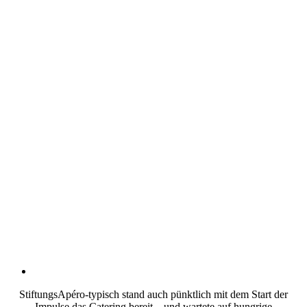
StiftungsApéro-typisch stand auch pünktlich mit dem Start der
Impulse das Catering bereit – und wartete auf hungrige