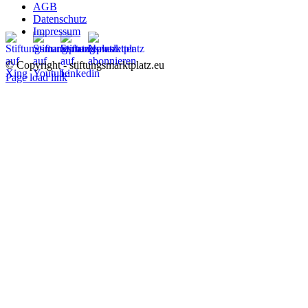
AGB
Datenschutz
Impressum
© Copyright - stiftungsmarktplatz.eu
Page load link
Nach
oben