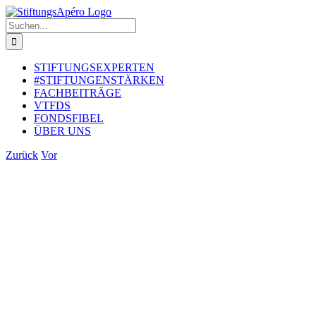
Zum
Inhalt
Suche
springen
nach:
STIFTUNGSEXPERTEN
#STIFTUNGENSTÄRKEN
FACHBEITRÄGE
VTFDS
FONDSFIBEL
ÜBER UNS
Zurück
Vor
Zeige
grösseres
Bild