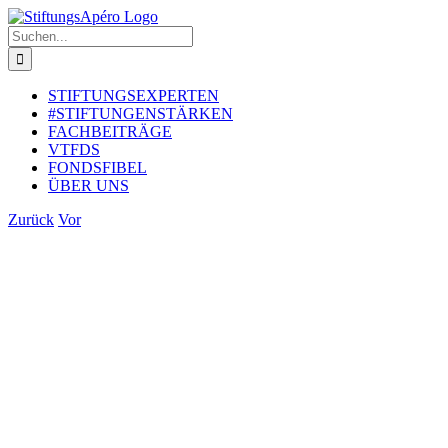
Zum
Inhalt
Suche
springen
nach:
STIFTUNGSEXPERTEN
#STIFTUNGENSTÄRKEN
FACHBEITRÄGE
VTFDS
FONDSFIBEL
ÜBER UNS
Zurück
Vor
Zeige
grösseres
Bild