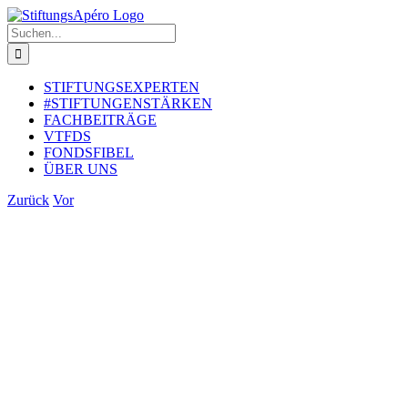
Zum
Inhalt
Suche
springen
nach:
STIFTUNGSEXPERTEN
#STIFTUNGENSTÄRKEN
FACHBEITRÄGE
VTFDS
FONDSFIBEL
ÜBER UNS
Zurück
Vor
Zeige
grösseres
Bild