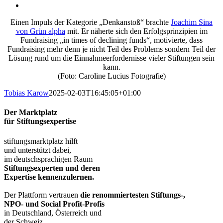
Einen Impuls der Kategorie „Denkanstoß“ brachte
Joachim Sina
von Grün alpha
mit. Er näherte sich den Erfolgsprinzipien im
Fundraising „in times of declining funds“, motivierte, dass
Fundraising mehr denn je nicht Teil des Problems sondern Teil der
Lösung rund um die Einnahmeerfordernisse vieler Stiftungen sein
kann.
(Foto: Caroline Lucius Fotografie)
Tobias Karow
2025-02-03T16:45:05+01:00
Der Marktplatz
für Stiftungsexpertise
stiftungsmarktplatz hilft
und unterstützt dabei,
im deutschsprachigen Raum
Stiftungsexperten und deren
Expertise kennenzulernen.
Der Plattform vertrauen
die renommiertesten Stiftungs-,
NPO- und Social Profit-Profis
in Deutschland, Österreich und
der Schweiz.