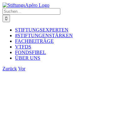
Zum
Inhalt
Suche
springen
nach:
STIFTUNGSEXPERTEN
#STIFTUNGENSTÄRKEN
FACHBEITRÄGE
VTFDS
FONDSFIBEL
ÜBER UNS
Zurück
Vor
Zeige
grösseres
Bild