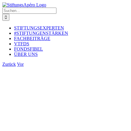
Zum
Inhalt
Suche
springen
nach:
STIFTUNGSEXPERTEN
#STIFTUNGENSTÄRKEN
FACHBEITRÄGE
VTFDS
FONDSFIBEL
ÜBER UNS
Zurück
Vor
Zeige
grösseres
Bild