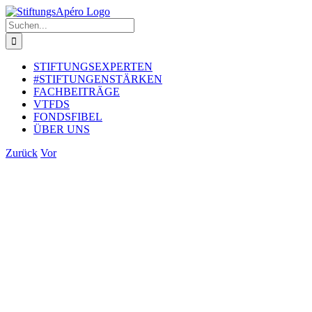
Zum
Inhalt
Suche
springen
nach:
STIFTUNGSEXPERTEN
#STIFTUNGENSTÄRKEN
FACHBEITRÄGE
VTFDS
FONDSFIBEL
ÜBER UNS
Zurück
Vor
Zeige
grösseres
Bild