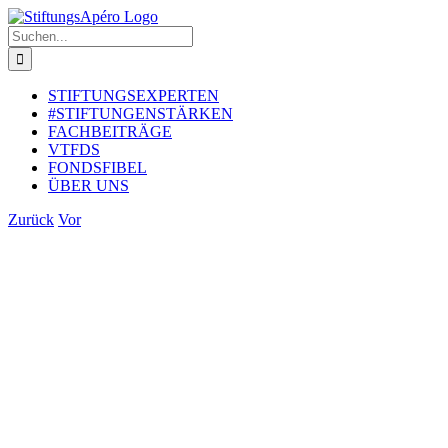
Zum
Inhalt
Suche
springen
nach:
STIFTUNGSEXPERTEN
#STIFTUNGENSTÄRKEN
FACHBEITRÄGE
VTFDS
FONDSFIBEL
ÜBER UNS
Zurück
Vor
Zeige
grösseres
Bild