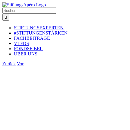
Zum
Inhalt
Suche
springen
nach:
STIFTUNGSEXPERTEN
#STIFTUNGENSTÄRKEN
FACHBEITRÄGE
VTFDS
FONDSFIBEL
ÜBER UNS
Zurück
Vor
Zeige
grösseres
Bild