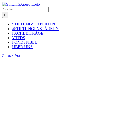
Zum
Inhalt
Suche
springen
nach:
STIFTUNGSEXPERTEN
#STIFTUNGENSTÄRKEN
FACHBEITRÄGE
VTFDS
FONDSFIBEL
ÜBER UNS
Zurück
Vor
Zeige
grösseres
Bild