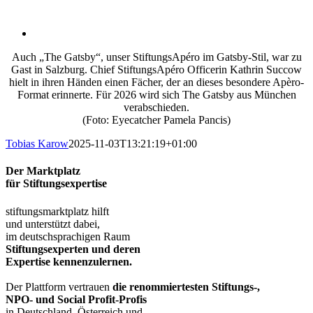
Auch „The Gatsby“, unser StiftungsApéro im Gatsby-Stil, war zu
Gast in Salzburg. Chief StiftungsApéro Officerin Kathrin Succow
hielt in ihren Händen einen Fächer, der an dieses besondere Apèro-
Format erinnerte. Für 2026 wird sich The Gatsby aus München
verabschieden.
(Foto: Eyecatcher Pamela Pancis)
Tobias Karow
2025-11-03T13:21:19+01:00
Der Marktplatz
für Stiftungsexpertise
stiftungsmarktplatz hilft
und unterstützt dabei,
im deutschsprachigen Raum
Stiftungsexperten und deren
Expertise kennenzulernen.
Der Plattform vertrauen
die renommiertesten Stiftungs-,
NPO- und Social Profit-Profis
in Deutschland, Österreich und