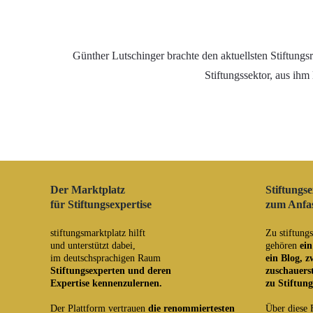
Günther Lutschinger brachte den aktuellsten Stiftungsr
Stiftungssektor, aus ihm 
Der Marktplatz
Stiftungse
für Stiftungsexpertise
zum Anfa
stiftungsmarktplatz hilft
Zu stiftung
und unterstützt dabei,
gehören
ei
im deutschsprachigen Raum
ein
Blog
,
z
Stiftungsexperten und deren
zuschauers
Expertise kennenzulernen.
zu Stiftun
Der Plattform vertrauen
die renommiertesten
Über diese 