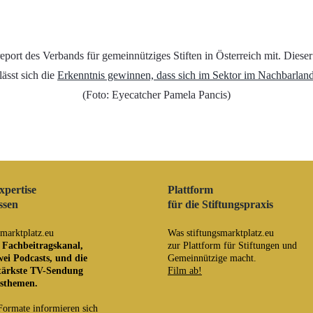
eport des Verbands für gemeinnütziges Stiften in Österreich mit. Diese
lässt sich die
Erkenntnis gewinnen, dass sich im Sektor im Nachbarland
(Foto: Eyecatcher Pamela Pancis)
xpertise
Plattform
ssen
für die Stiftungspraxis
smarktplatz.eu
Was stiftungsmarktplatz.eu
n Fachbeitragskanal
,
zur Plattform für Stiftungen und
wei Podcasts
, und die
Gemeinnützige macht.
tärkste TV-Sendung
Film ab!
gsthemen.
Formate informieren sich