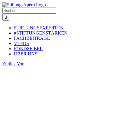
Zum
Inhalt
Suche
springen
nach:
STIFTUNGSEXPERTEN
#STIFTUNGENSTÄRKEN
FACHBEITRÄGE
VTFDS
FONDSFIBEL
ÜBER UNS
Zurück
Vor
Zeige
grösseres
Bild