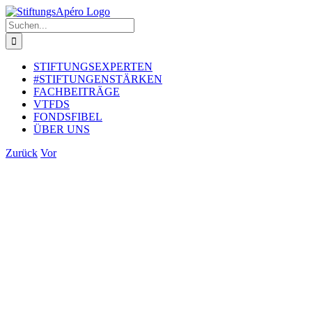
Zum
Inhalt
Suche
springen
nach:
STIFTUNGSEXPERTEN
#STIFTUNGENSTÄRKEN
FACHBEITRÄGE
VTFDS
FONDSFIBEL
ÜBER UNS
Zurück
Vor
Zeige
grösseres
Bild