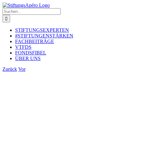
Zum
Inhalt
Suche
springen
nach:
STIFTUNGSEXPERTEN
#STIFTUNGENSTÄRKEN
FACHBEITRÄGE
VTFDS
FONDSFIBEL
ÜBER UNS
Zurück
Vor
Zeige
grösseres
Bild