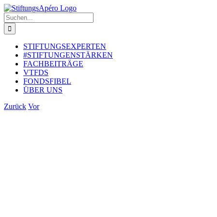
Zum
Inhalt
Suche
springen
nach:
STIFTUNGSEXPERTEN
#STIFTUNGENSTÄRKEN
FACHBEITRÄGE
VTFDS
FONDSFIBEL
ÜBER UNS
Zurück
Vor
Zeige
grösseres
Bild