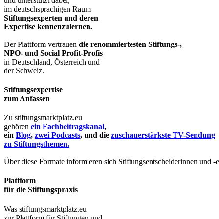
und unterstützt dabei,
im deutschsprachigen Raum
Stiftungsexperten und deren
Expertise kennenzulernen.
Der Plattform vertrauen
die renommiertesten Stiftungs-,
NPO- und Social Profit-Profis
in Deutschland, Österreich und
der Schweiz.
Stiftungsexpertise
zum Anfassen
Zu stiftungsmarktplatz.eu
gehören
ein Fachbeitragskanal
,
ein
Blog
,
zwei Podcasts
, und die
zuschauerstärkste TV-Sendung
zu Stiftungsthemen.
Über diese Formate informieren sich Stiftungsentscheiderinnen und -
Plattform
für die Stiftungspraxis
Was stiftungsmarktplatz.eu
zur Plattform für Stiftungen und