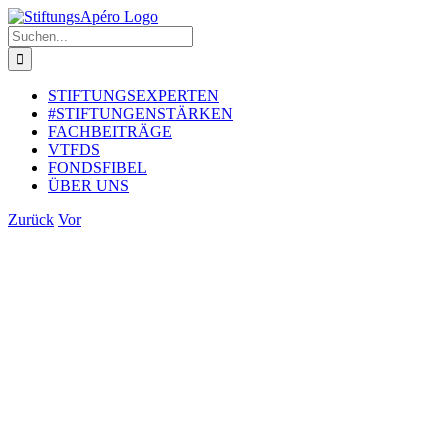
Zum
Inhalt
Suche
springen
nach:
STIFTUNGSEXPERTEN
#STIFTUNGENSTÄRKEN
FACHBEITRÄGE
VTFDS
FONDSFIBEL
ÜBER UNS
Zurück
Vor
Zeige
grösseres
Bild