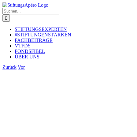
Zum
Inhalt
Suche
springen
nach:
STIFTUNGSEXPERTEN
#STIFTUNGENSTÄRKEN
FACHBEITRÄGE
VTFDS
FONDSFIBEL
ÜBER UNS
Zurück
Vor
Zeige
grösseres
Bild