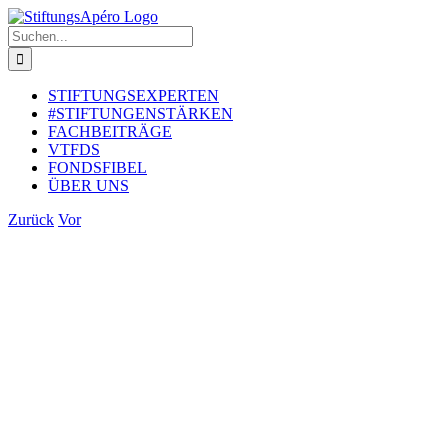
Zum
Inhalt
Suche
springen
nach:
STIFTUNGSEXPERTEN
#STIFTUNGENSTÄRKEN
FACHBEITRÄGE
VTFDS
FONDSFIBEL
ÜBER UNS
Zurück
Vor
Zeige
grösseres
Bild