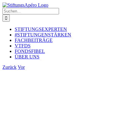
Zum
Inhalt
Suche
springen
nach:
STIFTUNGSEXPERTEN
#STIFTUNGENSTÄRKEN
FACHBEITRÄGE
VTFDS
FONDSFIBEL
ÜBER UNS
Zurück
Vor
Zeige
grösseres
Bild